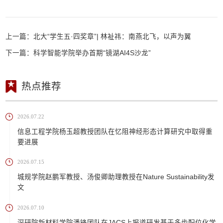
上一篇：
北大“学生五·四奖章”| 林祉祎：南燕北飞，以声为翼
下一篇：
科学智能学院举办首期“镜湖AI4S沙龙”
热点推荐
2026.07.22
信息工程学院杨玉超教授团队在忆阻神经形态计算研究中取得重
要进展
2026.07.15
城规学院赵鹏军教授、汤俊卿助理教授在Nature Sustainability发
文
2026.07.10
深研院新材料学院潘锋团队在JACS上报道研发基于多齿配位化学