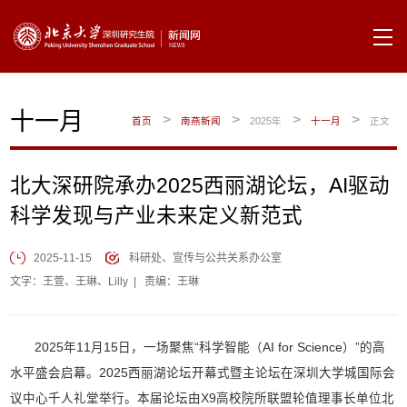
十一月
>
>
>
>
首页
南燕新闻
2025年
十一月
正文
北大深研院承办2025西丽湖论坛，AI驱动
科学发现与产业未来定义新范式
2025-11-15
科研处、宣传与公共关系办公室
文字：王萱、王琳、Lilly
|
责编：王琳
2025年11月15日，一场聚焦“科学智能（AI for Science）”的高
水平盛会启幕。2025西丽湖论坛开幕式暨主论坛在深圳大学城国际会
议中心千人礼堂举行。本届论坛由X9高校院所联盟轮值理事长单位北