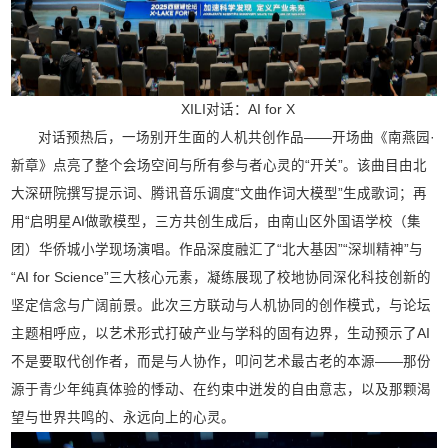
XILI对话：AI for X
对话预热后，一场别开生面的人机共创作品——开场曲《南燕园·
新章》点亮了整个会场空间与所有参与者心灵的“开关”。该曲目由北
大深研院撰写提示词、腾讯音乐调度“文曲作词大模型”生成歌词；再
用“启明星AI做歌模型，三方共创生成后，由南山区外国语学校（集
团）华侨城小学现场演唱。作品深度融汇了“北大基因”“深圳精神”与
“AI for Science”三大核心元素，凝练展现了校地协同深化科技创新的
坚定信念与广阔前景。此次三方联动与人机协同的创作模式，与论坛
主题相呼应，以艺术形式打破产业与学科的固有边界，生动预示了AI
不是要取代创作者，而是与人协作，叩问艺术最古老的本源——那份
源于青少年纯真体验的悸动、在约束中迸发的自由意志，以及那颗渴
望与世界共鸣的、永远向上的心灵。