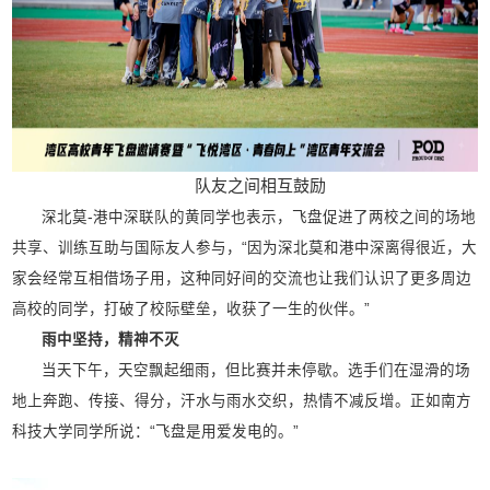
队友之间相互鼓励
深北莫-港中深联队的黄同学也表示，飞盘促进了两校之间的场地
共享、训练互助与国际友人参与，“因为深北莫和港中深离得很近，大
家会经常互相借场子用，这种同好间的交流也让我们认识了更多周边
高校的同学，打破了校际壁垒，收获了一生的伙伴。”
雨中坚持，精神不灭
当天下午，天空飘起细雨，但比赛并未停歇。选手们在湿滑的场
地上奔跑、传接、得分，汗水与雨水交织，热情不减反增。正如南方
科技大学同学所说：“飞盘是用爱发电的。”