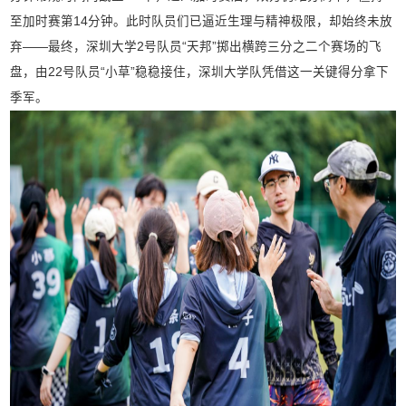
至加时赛第14分钟。此时队员们已逼近生理与精神极限，却始终未放
弃——最终，深圳大学2号队员“天邦”掷出横跨三分之二个赛场的飞
盘，由22号队员“小草”稳稳接住，深圳大学队凭借这一关键得分拿下
季军。