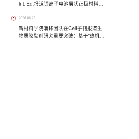
Int. Ed.报道锂离子电池层状正极材料脱
锂过程中...
2026.06.23
新材料学院潘锋团队在Cell子刊报道生
物质胶黏剂研究重要突破：基于“热机械
三相组...