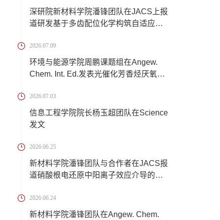
深研院新材料学院潘锋团队在JACS上报
道研发基于多齿配位化学构筑自适应离
子交联锂...
2026.07.09
环境与能源学院周鹏课题组在Angew.
Chem. Int. Ed.发表光催化芳香烃厌氧转
化新成果
2026.07.03
信息工程学院院长杨玉超团队在Science
发文
2026.06.25
新材料学院潘锋团队与合作者在JACS报
道硝酸根电还原中阳离子效应介导的催
化反应机...
2026.06.24
新材料学院潘锋团队在Angew. Chem.