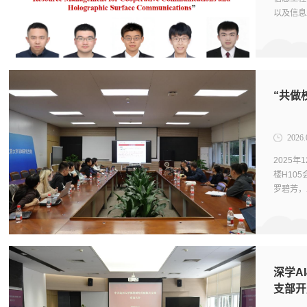
以及信息
认知网络
“共做
2026.
2025
楼H10
罗碧芳，
吉及总务
深学A
支部开