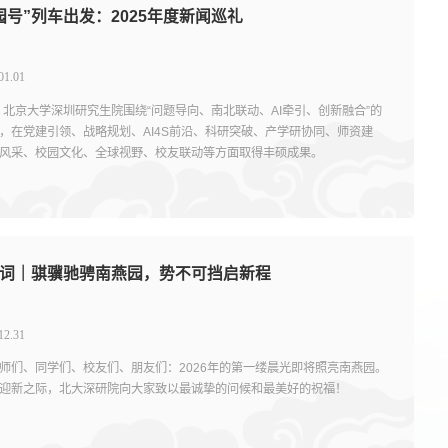
园号”列车出发：2025年度新闻巡礼
01.01
年，北京大学深圳研究生院围绕“问题导向、南北联动、AI牵引、创新融合”的
，在党建引领、战略规划、AI4S前沿、科研突破、产学研协同、师资建
风采、校园文化、全球视野、校友联动等方面取得丰硕成果。
词｜骐骥驰骋南燕园，势不可挡启新程
12.31
师们、同学们、校友们、朋友们：2026年的第一缕晨光即将照亮南燕园。
迎新之际，北大深研院向大家致以最诚挚的问候和最美好的祝福！