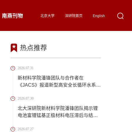
南燕刊物
北京大学
深研院首页
English
热点推荐
2026.07.31
新材料学院潘锋团队与合作者在
《JACS》报道新型高安全长循环水系镁
离子储能电池
2026.07.30
北大深研院新材料学院潘锋团队揭示锂
电池富锂锰基正极材料电压滞后与结构
演化的机理
2026.07.27