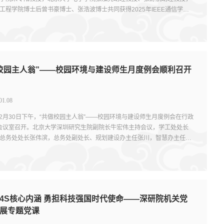
工程学院博士后曾书豪博士、张浩波博士共同获得2025年IEEE通信学会
技术委员会论文贡...
校园主人翁”——校园环境与建设师生月度例会顺利召开
01.08
年12月30日下午，“共做校园主人翁”——校园环境与建设师生月度例会在行政
5会议室召开。北京大学深圳研究生院副院长牛宏伟主持会议，学工处处长
总务处处长张伟滨，总务处副处长、规划建设办主任张川，智慧办主任刘
处其他业务负...
I4S核心内涵 勇担科技强国时代使命——深研院机关党
展专题党课