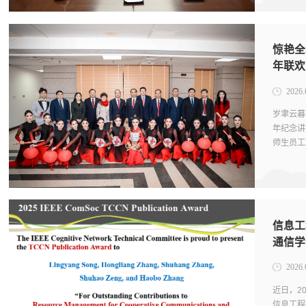
惊艳全
年联欢
2026.
岁聿云暮
年纪念讲
师生员工
以最佳状
信息工
通信学
2026.
近日，2
信息工程