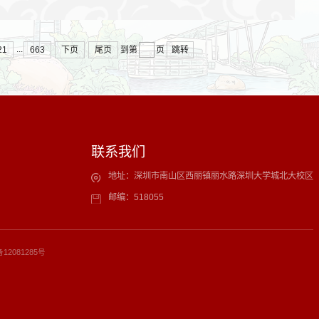
...
21
663
下页
尾页
跳转
到第
页
联系我们
地址：深圳市南山区西丽镇丽水路深圳大学城北大校区
邮编：518055
备12081285号