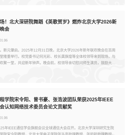
场！北大深研院舞蹈《英歌贺岁》燃炸北京大学2026新
晚会
01.06
，新元肇启。2025年12月31日晚，北京大学2026年新年联欢晚会在百周
堂隆重举行。校党委书记何光彩、校长龚旗煌等全体校领导来到现场，与
欢聚一堂，共迎新年钟声。晚会前，校领导亲切慰问师生演员，鼓励大家
态展现北大人的...
程学院宋令阳、曾书豪、张浩波团队荣获2025年IEEE
会认知网络技术委员会论文贡献奖
01.06
025年IEEE通信学会旗舰会议全球通信大会召开。北京大学深圳研究生院
学院宋令阳教授，北京大学电子学院张泓亮助理教授、张舒航助理教授，