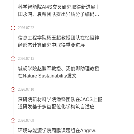
科学智能院AI4S交叉研究取得新进展｜
田永鸿、袁粒团队提出异质分子编码统
一框架，...
2026.07.22
信息工程学院杨玉超教授团队在忆阻神
经形态计算研究中取得重要进展
2026.07.15
城规学院赵鹏军教授、汤俊卿助理教授
在Nature Sustainability发文
2026.07.10
深研院新材料学院潘锋团队在JACS上报
道研发基于多齿配位化学构筑自适应离
子交联锂...
2026.07.09
环境与能源学院周鹏课题组在Angew.