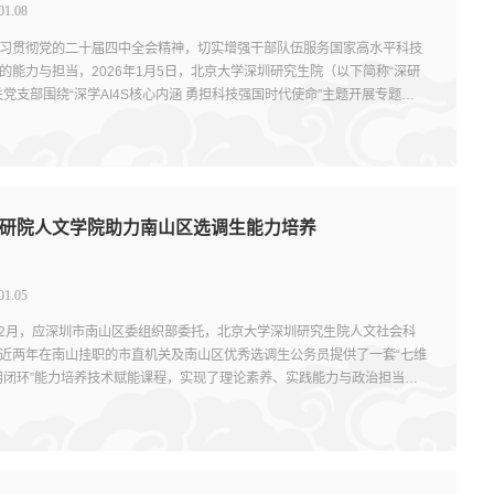
01.08
习贯彻党的二十届四中全会精神，切实增强干部队伍服务国家高水平科技
的能力与担当，2026年1月5日，北京大学深圳研究生院（以下简称“深研
关党支部围绕“深学AI4S核心内涵 勇担科技强国时代使命”主题开展专题党
院科研处处...
研院人文学院助力南山区选调生能力培养
01.05
年12月，应深圳市南山区委组织部委托，北京大学深圳研究生院人文社会科
近两年在南山挂职的市直机关及南山区优秀选调生公务员提供了一套“七维
用闭环”能力培养技术赋能课程，实现了理论素养、实践能力与政治担当的
。顶流大咖授...