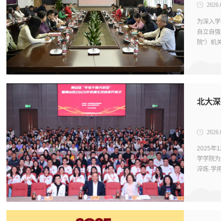
2026.
为深入学
自立自强
院”）机
课。深研
北大深
2026.
2025
学学院为
淬炼·学
全面提升