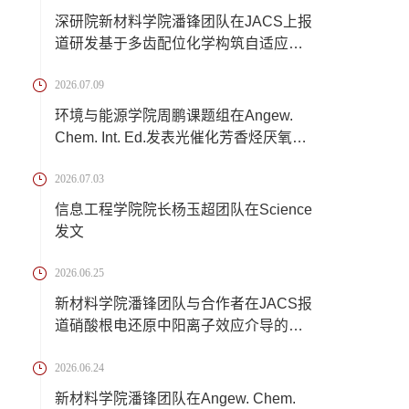
深研院新材料学院潘锋团队在JACS上报
道研发基于多齿配位化学构筑自适应离
子交联锂...
2026.07.09
环境与能源学院周鹏课题组在Angew.
Chem. Int. Ed.发表光催化芳香烃厌氧转
化新成果
2026.07.03
信息工程学院院长杨玉超团队在Science
发文
2026.06.25
新材料学院潘锋团队与合作者在JACS报
道硝酸根电还原中阳离子效应介导的催
化反应机...
2026.06.24
新材料学院潘锋团队在Angew. Chem.