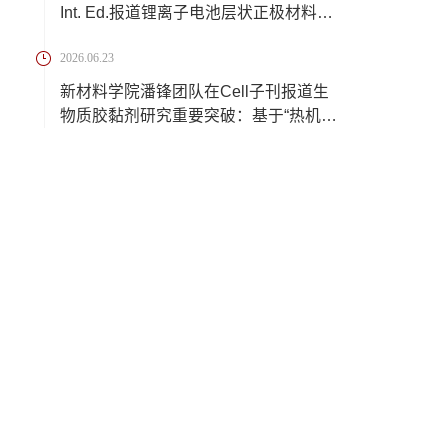
Int. Ed.报道锂离子电池层状正极材料脱
锂过程中...
2026.06.23
新材料学院潘锋团队在Cell子刊报道生
物质胶黏剂研究重要突破：基于“热机械
三相组...