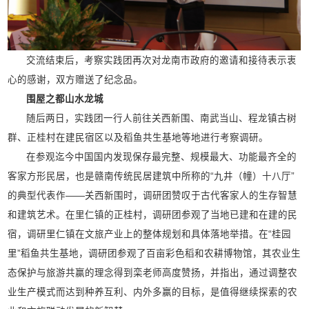
交流结束后，考察实践团再次对龙南市政府的邀请和接待表示衷
心的感谢，双方赠送了纪念品。
围屋之都山水龙城
随后两日，实践团一行人前往关西新围、南武当山、程龙镇古树
群、正桂村在建民宿区以及稻鱼共生基地等地进行考察调研。
在参观迄今中国国内发现保存最完整、规模最大、功能最齐全的
客家方形民居，也是赣南传统民居建筑中所称的“九井（幢）十八厅”
的典型代表作——关西新围时，调研团赞叹于古代客家人的生存智慧
和建筑艺术。在里仁镇的正桂村，调研团参观了当地已建和在建的民
宿，调研里仁镇在文旅产业上的整体规划和具体落地举措。在“桂园
里”稻鱼共生基地，调研团参观了百亩彩色稻和农耕博物馆，其农业生
态保护与旅游共赢的理念得到栾老师高度赞扬，并指出，通过调整农
业生产模式而达到种养互利、内外多赢的目标，是值得继续探索的农