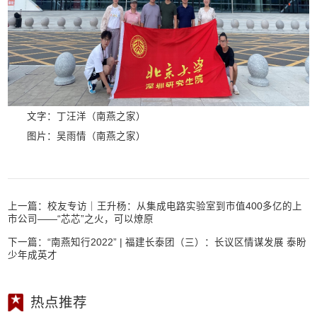
文字：丁汪洋（南燕之家）
图片：吴雨情（南燕之家）
上一篇：
校友专访｜王升杨：从集成电路实验室到市值400多亿的上
市公司——“芯芯”之火，可以燎原
下一篇：
“南燕知行2022” | 福建长泰团（三）：长议区情谋发展 泰盼
少年成英才
热点推荐