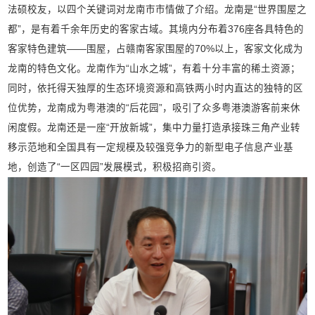
法硕校友，以四个关键词对龙南市市情做了介绍。龙南是“世界围屋之
都”，是有着千余年历史的客家古域。其境内分布着376座各具特色的
客家特色建筑——围屋，占赣南客家围屋的70%以上，客家文化成为
龙南的特色文化。龙南作为“山水之城”，有着十分丰富的稀土资源；
同时，依托得天独厚的生态环境资源和高铁两小时内直达的独特的区
位优势，龙南成为粤港澳的“后花园”，吸引了众多粤港澳游客前来休
闲度假。龙南还是一座“开放新城”，集中力量打造承接珠三角产业转
移示范地和全国具有一定规模及较强竞争力的新型电子信息产业基
地，创造了“一区四园”发展模式，积极招商引资。