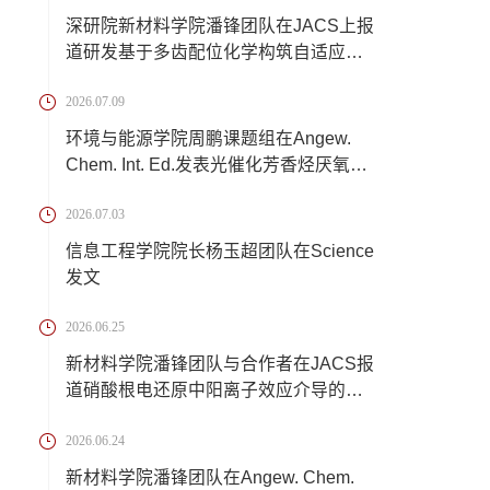
深研院新材料学院潘锋团队在JACS上报
道研发基于多齿配位化学构筑自适应离
子交联锂...
2026.07.09
环境与能源学院周鹏课题组在Angew.
Chem. Int. Ed.发表光催化芳香烃厌氧转
化新成果
2026.07.03
信息工程学院院长杨玉超团队在Science
发文
2026.06.25
新材料学院潘锋团队与合作者在JACS报
道硝酸根电还原中阳离子效应介导的催
化反应机...
2026.06.24
新材料学院潘锋团队在Angew. Chem.