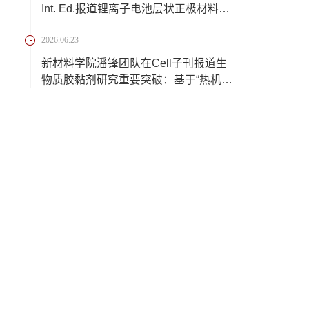
Int. Ed.报道锂离子电池层状正极材料脱
锂过程中...
2026.06.23
新材料学院潘锋团队在Cell子刊报道生
物质胶黏剂研究重要突破：基于“热机械
三相组...