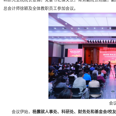
总会计师徐颖及全体教职员工参加会议。
会
会议伊始，
杨震就
人事处
、
科研
处、财务处和基金会
/
校