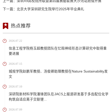
上一篇：
深圳X9高校院所联盟第四届赛艇联赛大沙河站燃情开赛
下一篇：
北京大学深圳研究生院举行2025年毕业典礼
热点推荐
2026.07.22
信息工程学院杨玉超教授团队在忆阻神经形态计算研究中取得重
要进展
2026.07.15
城规学院赵鹏军教授、汤俊卿助理教授在Nature Sustainability发
文
2026.07.10
深研院新材料学院潘锋团队在JACS上报道研发基于多齿配位化学
构筑自适应离子交联锂...
2026.07.09