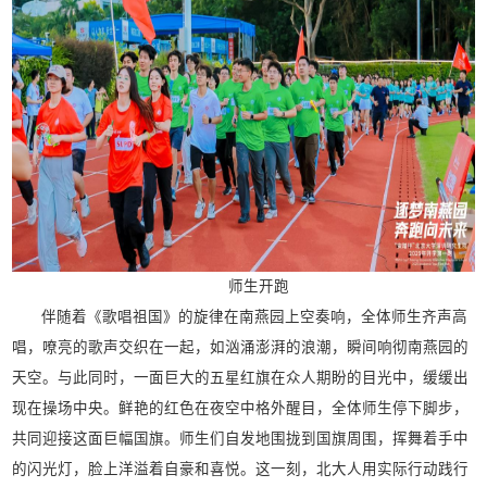
师生开跑
伴随着《歌唱祖国》的旋律在南燕园上空奏响，全体师生齐声高
唱，嘹亮的歌声交织在一起，如汹涌澎湃的浪潮，瞬间响彻南燕园的
天空。与此同时，一面巨大的五星红旗在众人期盼的目光中，缓缓出
现在操场中央。鲜艳的红色在夜空中格外醒目，全体师生停下脚步，
共同迎接这面巨幅国旗。师生们自发地围拢到国旗周围，挥舞着手中
的闪光灯，脸上洋溢着自豪和喜悦。这一刻，北大人用实际行动践行