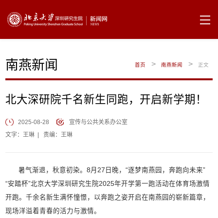
南燕新闻
>
>
首页
南燕新闻
正文
北大深研院千名新生同跑，开启新学期！
2025-08-28
宣传与公共关系办公室
文字：王琳
|
责编：王琳
暑气渐退，秋意初染。8月27日晚，“逐梦南燕园，奔跑向未来”
“安踏杯”北京大学深圳研究生院2025年开学第一跑活动在体育场激情
开跑。千余名新生满怀憧憬，以奔跑之姿开启在南燕园的崭新篇章，
现场洋溢着青春的活力与激情。