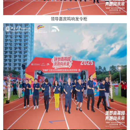
领导嘉宾鸣响发令枪