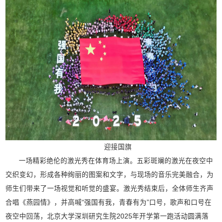
迎接国旗
一场精彩绝伦的激光秀在体育场上演。五彩斑斓的激光在夜空中
交织变幻，形成各种绚丽的图案和文字，与现场的音乐完美融合，为
师生们带来了一场视觉和听觉的盛宴。激光秀结束后，全体师生齐声
合唱《燕园情》，并高喊“强国有我，青春有为”口号，歌声和口号在
夜空中回荡，北京大学深圳研究生院2025年开学第一跑活动圆满落