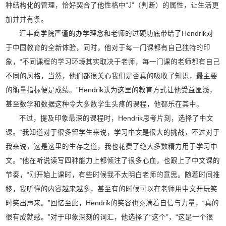
种结构化的管理，恰好契合了他性格中“J”（判断）的属性，让生活更
加井井有条。
汇丰商学院严谨的办学理念和老师的过硬功底带给了Hendrik对
于中国教育的全新体验，同时，他对于每一门课都有自己独特的印
象，“不同课程的学习环境其实取决于老师，每一门课的老师都有自己
不同的风格，当然，他们都很关心我们是否真的吸收了知识，最主要
的衡量指标便是成绩。”Hendrik认为这里的教育方式让他受益匪浅，
甚至数学和数据这种令大多数学生头疼的课程，他都乐在其中。
不过，提及印象最深的课程时，Hendrik思考片刻，选择了中文
课。“我知道对于很多留学生来说，学习中文是很大的挑战，不过对于
我来说，这是这里的生存之道，我也花费了绝大多数精力用于学习中
文。”他在听说读写四种能力上都倾注了很多心血，也跟上了中文课的
节奏，“刚开始上课时，有些时候我不太明白老师的意思。随着时间推
移，我听懂的内容越来越多，甚至有的时候可以在老师用中文开玩笑
时笑出声来。”回忆至此，Hendrik的笑容也充满着自信与力量，“真的
很有成就感。”对于印象深刻的词汇，他选择了“这个”，“这是一个很