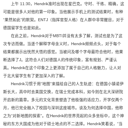
上午 11:30，Hendrik准时出现在星巴克。守时、干练、精确，这
可能是很多人对他的第一印象。当他展示手机上的测试结果时，有种
“果然如此”的默契。ENTJ（指挥官型人格）在人群中非常醒目，对于
德国留学生也是如此。
在此之前，Hendrik对于MBTI并没有太多了解，测试也是为了这
次专访而做。当逐个解释字母含义时，Hendrik频频点头，对于每个
结果都展示出恍然大悟的感觉。当被问及哪个字母最符合他时，他果
断选择了J。这符合人们对德国人的传统印象，富有规划、严谨认
真。Hendrik在这个印象之上更添加了属于自己的人格魅力，让人对
于北大留学生有了更加深入的了解。
Hendrik习惯于用“地图”来描绘自己的人生轨迹：在德国小镇诺伊
斯长大，高中时去美国交换，在瑞士完成本科，如今则在北大深研院
开启新的篇章。多元的文化背景塑造了他极强的适应力，开学仅两个
月，他已完全融入了校园与深圳这座城市。谈及为何选择中国，他称
之为“对新地图的探索”。在Hendrik的世界亮起的众多坐标中，这个神
秘的东方大国成为他对于硕士地点的不二选择。Hendrik笑着说，“当