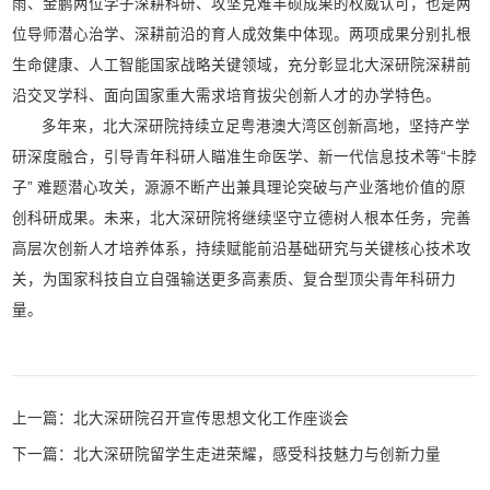
雨、金鹏两位学子深耕科研、攻坚克难丰硕成果的权威认可，也是两
位导师潜心治学、深耕前沿的育人成效集中体现。两项成果分别扎根
生命健康、人工智能国家战略关键领域，充分彰显北大深研院深耕前
沿交叉学科、面向国家重大需求培育拔尖创新人才的办学特色。
多年来，北大深研院持续立足粤港澳大湾区创新高地，坚持产学
研深度融合，引导青年科研人瞄准生命医学、新一代信息技术等“卡脖
子” 难题潜心攻关，源源不断产出兼具理论突破与产业落地价值的原
创科研成果。未来，北大深研院将继续坚守立德树人根本任务，完善
高层次创新人才培养体系，持续赋能前沿基础研究与关键核心技术攻
关，为国家科技自立自强输送更多高素质、复合型顶尖青年科研力
量。
上一篇：
北大深研院召开宣传思想文化工作座谈会
下一篇：
北大深研院留学生走进荣耀，感受科技魅力与创新力量