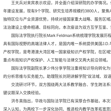
王天兵对来宾表示欢迎，并全面介绍深研院的办学情况。
年建设发展，现有9个学院、研究生培养规模约3800人，聚焦
独特区位与产业资源优势，持续对接国家重大战略、服务区域
法治建设上使命相通、目标同向，本次座谈为双方互学互鉴、
国际法学院执行院长Mark Feldman系统梳理学院发
具有国际视野的高端法律人才，是国内唯一系统提供美国J.D.
产权学院，是粤港澳大湾区唯一国家级知识产权学院，在区域
重点布局知识产权保护、人工智能与法律交叉两大前沿领域。
国际法学院副院长茅少伟分享学院注重将知识导向转化为
的分析思维与实务能力。助理院长刘玥讲解学院“双法域、双语
交流研讨环节，双方围绕两大法系教学融合、学生跨法系
键议题深入交换经验。
洪冬英指出，华政与国际法学院已有深厚合作基础，本次
深入认知，为两校下一步深化协同、推进校内教学改革拓宽思