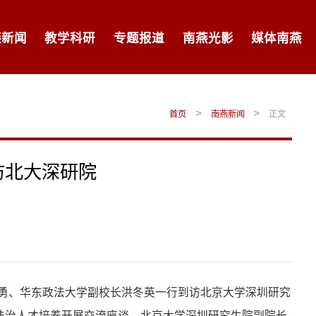
燕新闻
教学科研
专题报道
南燕光影
媒体南燕
>
>
首页
南燕新闻
正文
访北大深研院
长孙勇、华东政法大学副校长洪冬英一行到访北京大学深圳研究
外法治人才培养开展交流座谈。北京大学深圳研究生院副院长