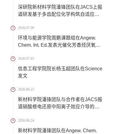
深研院新材料学院潘锋团队在JACS上报
道研发基于多齿配位化学构筑自适应离
子交联锂...
2026.07.09
环境与能源学院周鹏课题组在Angew.
Chem. Int. Ed.发表光催化芳香烃厌氧转
化新成果
2026.07.03
信息工程学院院长杨玉超团队在Science
发文
2026.06.25
新材料学院潘锋团队与合作者在JACS报
道硝酸根电还原中阳离子效应介导的催
化反应机...
2026.06.24
新材料学院潘锋团队在Angew. Chem.