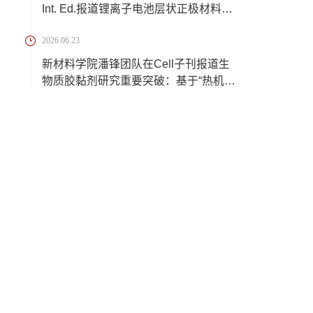
Int. Ed.报道锂离子电池层状正极材料脱
锂过程中...
2026.06.23
新材料学院潘锋团队在Cell子刊报道生
物质胶黏剂研究重要突破：基于“热机械
三相组...