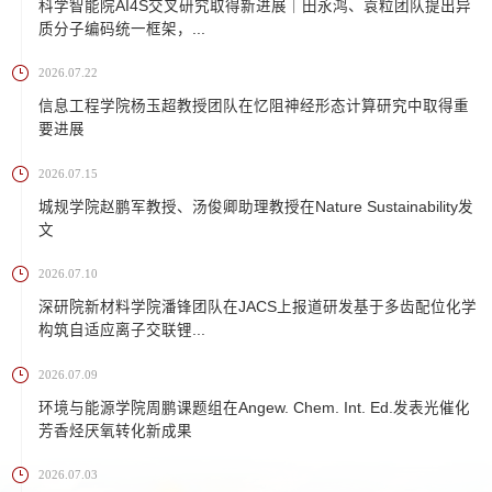
科学智能院AI4S交叉研究取得新进展｜田永鸿、袁粒团队提出异
质分子编码统一框架，...
2026.07.22
信息工程学院杨玉超教授团队在忆阻神经形态计算研究中取得重
要进展
2026.07.15
城规学院赵鹏军教授、汤俊卿助理教授在Nature Sustainability发
文
2026.07.10
深研院新材料学院潘锋团队在JACS上报道研发基于多齿配位化学
构筑自适应离子交联锂...
2026.07.09
环境与能源学院周鹏课题组在Angew. Chem. Int. Ed.发表光催化
芳香烃厌氧转化新成果
2026.07.03