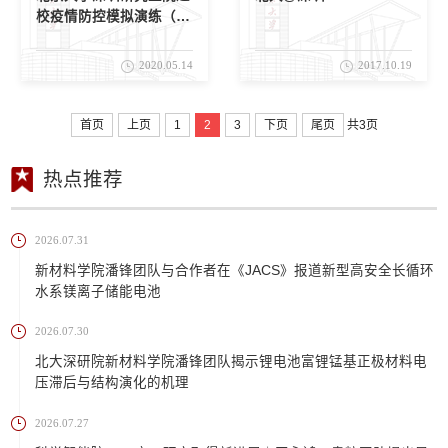
校疫情防控模拟演练（学
生篇）
2020.05.14
2017.10.19
首页
上页
1
2
3
下页
尾页
共3页
热点推荐
2026.07.31
新材料学院潘锋团队与合作者在《JACS》报道新型高安全长循环
水系镁离子储能电池
2026.07.30
北大深研院新材料学院潘锋团队揭示锂电池富锂锰基正极材料电
压滞后与结构演化的机理
2026.07.27