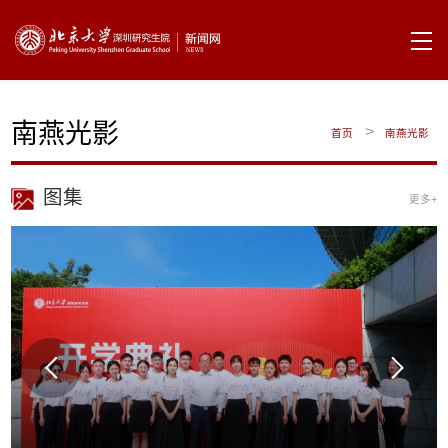
南燕光影
>
首页
南燕光影
图集
更多+