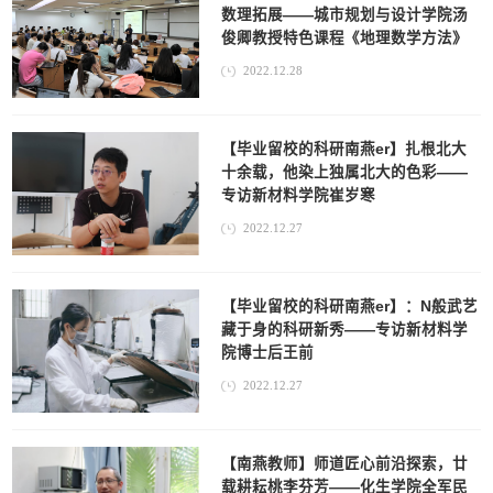
数理拓展——城市规划与设计学院汤
俊卿教授特色课程《地理数学方法》
2022.12.28
【毕业留校的科研南燕er】扎根北大
十余载，他染上独属北大的色彩——
专访新材料学院崔岁寒
2022.12.27
【毕业留校的科研南燕er】：N般武艺
藏于身的科研新秀——专访新材料学
院博士后王前
2022.12.27
【南燕教师】师道匠心前沿探索，廿
载耕耘桃李芬芳——化生学院全军民