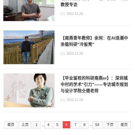
教授专访
2022.12.26
【南燕青年教师】余珂：在AI浪潮中
坐稳科研“冷板凳”
2022.12.26
【毕业留校的科研南燕er】：深圳城
中村的学术“引力”——专访城市规划
与设计学院仝德老师
2022.12.16
...
...
首页
上页
1
4
5
6
7
8
54
下页
尾页