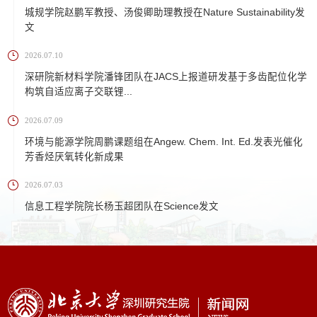
城规学院赵鹏军教授、汤俊卿助理教授在Nature Sustainability发
文
2026.07.10
深研院新材料学院潘锋团队在JACS上报道研发基于多齿配位化学
构筑自适应离子交联锂...
2026.07.09
环境与能源学院周鹏课题组在Angew. Chem. Int. Ed.发表光催化
芳香烃厌氧转化新成果
2026.07.03
信息工程学院院长杨玉超团队在Science发文