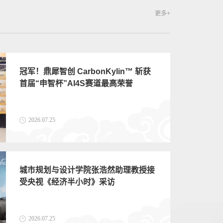
更多+
冠军！鼎犀智创 CarbonKylin™ 斩获
首届“申智杯”AI4S赛道最高荣誉
2026.07.25
城市规划与设计学院张浩然助理教授接
新材料学
受央视《经济半小时》采访
《JACS
环水系镁
2026.07.25