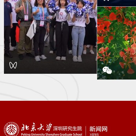
深圳财经生
研究生院袁
深圳西丽湖国际科教城X9高校院所联盟第
二届赛艇联赛秋季赛
南燕园的凤