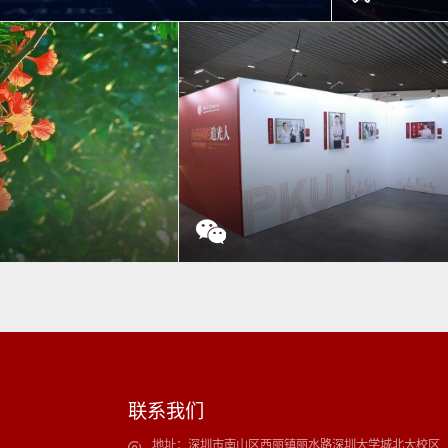
活频道深圳直通车栏目于6月10日播出了北京大学深圳
“南燕园·
粒教授的专题报道
暨镜湖之
凰花也祝你：毕业快乐！
回顾与记忆：《南燕园的追光人》
联系我们
地址：深圳市南山区西丽镇丽水路深圳大学城北大校区