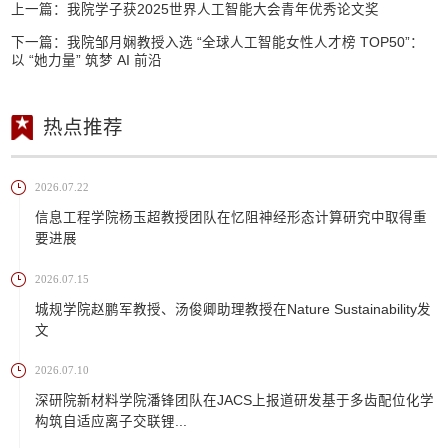
上一篇：
我院学子获2025世界人工智能大会青年优秀论文奖
下一篇：
我院邹月娴教授入选 “全球人工智能女性人才榜 TOP50”：
以 “她力量” 筑梦 AI 前沿
热点推荐
2026.07.22
信息工程学院杨玉超教授团队在忆阻神经形态计算研究中取得重
要进展
2026.07.15
城规学院赵鹏军教授、汤俊卿助理教授在Nature Sustainability发
文
2026.07.10
深研院新材料学院潘锋团队在JACS上报道研发基于多齿配位化学
构筑自适应离子交联锂...