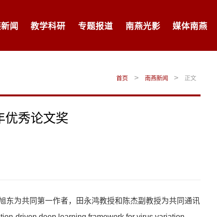
燕新闻
教学科研
专题报道
南燕光影
媒体南燕
>
>
首页
南燕新闻
正文
年优秀论文奖
旭东为共同第一作者，田永鸿教授和陈杰副教授为共同通讯
driven deep learning framework for virus variation