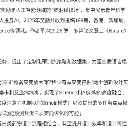
论文奖。该奖励是人工智能领域的 “脑洞碰撞场”，集中展示青年科学
身AI。2025年奖励共收到投稿199篇，香港、新加坡、
nce等领域。作者平均29.28 岁，多篇论文登上《Nature》
任务，提出了定制化预训练策略和数据集，为蛋白质语言模
通过“微弱突变放大”和“稀少有益突变挖掘”两个创新设计实
和艾滋病病毒，实现了Science和AI架构的高度融合；
度注意力机制以挖掘motif模式）以及提出的多任务焦点损
质功能预测及蛋白质定向进化的可能；
蛋白类药物设计流程相结合，有望提升设计效率和设计可控