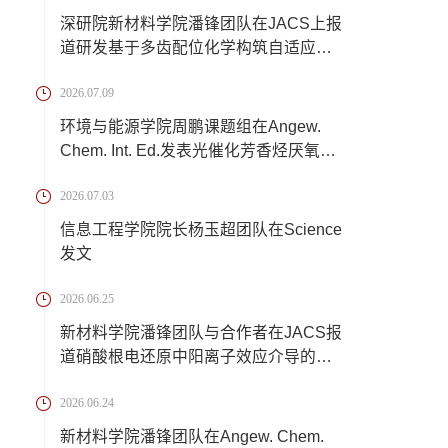
深研院新材料学院潘锋团队在JACS上报
道研发基于多齿配位化学构筑自适应离
子交联锂...
2026.07.09
环境与能源学院周鹏课题组在Angew.
Chem. Int. Ed.发表光催化芳香烃厌氧转
化新成果
2026.07.03
信息工程学院院长杨玉超团队在Science
发文
2026.06.25
新材料学院潘锋团队与合作者在JACS报
道硝酸根电还原中阳离子效应介导的催
化反应机...
2026.06.24
新材料学院潘锋团队在Angew. Chem.