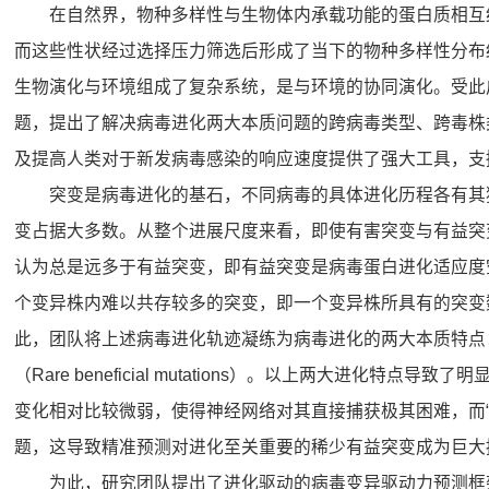
在自然界，物种多样性与生物体内承载功能的蛋白质相互
而这些性状经过选择压力筛选后形成了当下的物种多样性分布
生物演化与环境组成了复杂系统，是与环境的协同演化。受此
题，提出了解决病毒进化两大本质问题的跨病毒类型、跨毒株
及提高人类对于新发病毒感染的响应速度提供了强大工具，支
突变是病毒进化的基石，不同病毒的具体进化历程各有其
变占据大多数。从整个进展尺度来看，即使有害突变与有益突
认为总是远多于有益突变，即有益突变是病毒蛋白进化适应度
个变异株内难以共存较多的突变，即一个变异株所具有的突变
此，团队将上述病毒进化轨迹凝练为病毒进化的两大本质特点：“少数位点
（Rare beneficial mutations）。以上两大进化
变化相对比较微弱，使得神经网络对其直接捕获极其困难，而
题，这导致精准预测对进化至关重要的稀少有益突变成为巨大
为此，研究团队提出了进化驱动的病毒变异驱动力预测框架E