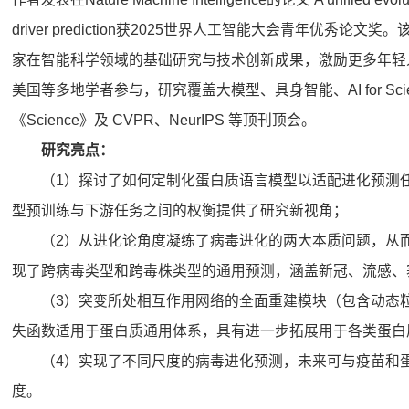
driver prediction获2025世界人工智能大会青年优秀
家在智能科学领域的基础研究与技术创新成果，激励更多年轻人投
美国等多地学者参与，研究覆盖大模型、具身智能、AI for Scie
《Science》及 CVPR、NeurIPS 等顶刊顶会。
研究亮点：
（1）探讨了如何定制化蛋白质语言模型以适配进化预测
型预训练与下游任务之间的权衡提供了研究新视角；
（2）从进化论角度凝练了病毒进化的两大本质问题，从而
现了跨病毒类型和跨毒株类型的通用预测，涵盖新冠、流感、寨卡
（3）突变所处相互作用网络的全面重建模块（包含动态粒
失函数适用于蛋白质通用体系，具有进一步拓展用于各类蛋白
（4）实现了不同尺度的病毒进化预测，未来可与疫苗和
度。