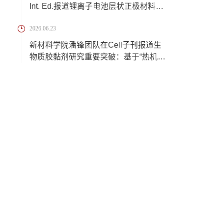
Int. Ed.报道锂离子电池层状正极材料脱
锂过程中...
2026.06.23
新材料学院潘锋团队在Cell子刊报道生
物质胶黏剂研究重要突破：基于“热机械
三相组...