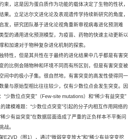
约束，这是因为蛋白质作为功能的载体决定了生物的性状，
结果。立足达尔文进化论及表观遗传学持续新研究的角度，
启发，研究团队基于进化论视角重新审视病毒进化预测难
类型的通用进化预测模型，为疫苗、药物的快速主动更新以
撑和加速对于物种复杂进化机制的探索。
独特性，但是其共性在于最终的进化结果中几乎都是有害突
变的比例会随物种和环境不同而有所区别，但是有害突变被
空间中的极小子集。很自然地，有害突变的高发性使得同一
数量与原始型相比往往较少，仅有少数位点会发生突变。因
突变”（Few-site mutations）和“稀少有益突变”
特点导致了明显的建模难题：“少数位点突变”引起的分子内相互作用网络的
“稀少有益突变”在数据层面造成了严重的正负样本不平衡问
挑战。
2VD（图1），通过“微弱突变放大”和“稀少有益突变挖