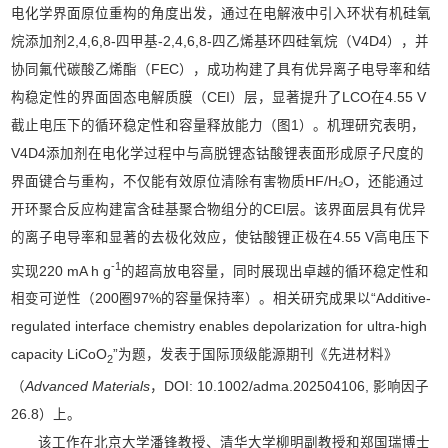
电化学界面原位重构的角度出发，通过在电解液中引入环状有机硅氧
烷添加剂2,4,6,8-四甲基-2,4,6,8-四乙烯基环四硅氧烷（V4D4），并
协同氟代碳酸乙烯酯（FEC），成功构建了具有优异离子电导率和结
构稳定性的界面固态电解质膜（CEI）层，显著提升了LCO在4.55 V
截止电压下的循环稳定性和容量释放能力（图1）。机理研究表明，
V4D4添加剂在电化学过程中与高脱锂态钴酸锂表面形成原子尺度的
界面键合与重构，不仅能有效原位清除有害物质HF/H₂O，还能通过
开环聚合反应构建富含硅基聚合物组分的CEI层。该界面层具有优异
的离子电导率和显著的去极化效应，使钴酸锂正极在4.55 V高电压下
-1
实现220 mA h g
的超高放电容量，同时展现出卓越的循环稳定性和
相变可逆性（200圈97%的容量保持率）。相关研究成果以“Additive-
regulated interface chemistry enables depolarization for ultra-high
capacity LiCoO
”为题，发表于国际顶级能源期刊《先进材料》
2
（
Advanced Materials
，DOI: 10.1002/adma.202504106, 影响因子
26.8）上。
该工作在北京大学潘锋教授、清华大学柳明副教授和郑国瑞博士