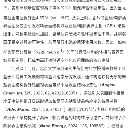
下，实现高能量密度锂离子电池的同时能保持循环稳定性。因为当充
+
电截止电压提升至4.55 V（vs. Li/Li
）及以上时，剧烈的正极/电解质
界面副反应会引发材料表面结构以及正极/电解质界面相（CEI）结构
退化，导致电极极化加剧、容量快速衰减与循环稳定性下降，并削弱
高压相变过程的可逆性，从而降低电池的循环使用次数。因此，如何
-1
在实现高比容量（>220 mA h g
）的同时保障材料的体相与表界面
结构稳定性，已成为高压钴酸锂商业化应用面临的核心挑战。
针对以上问题，北京大学深圳研究生院新材料学院潘锋教授团队
基于此前自主发展的材料基因组学研究发现，通过构建独特无序的岩
盐表面结构提升钴酸锂表面电导率及表面结构稳定性（
Angew.
Chem. Int. Ed.
, 2023, 62, e202218595）；通过引入表面到体相梯
度无序结构提升极端脱锂态和高压态钴酸锂晶格应变的抗疲劳性
（
Ad
v. Mater.
, 2024, 36, 2405）；通过无序岩盐与尖晶石相构筑的
双层表面结构提升了高压下相变过程的均匀性与可逆性，并抑制了台
阶状表面结构衰减（
N
a
no Energy
, 2024, 125, 109537）；通过密