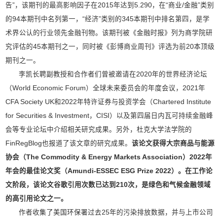
告”，该期刊的最高影响因子在2015年达到5.290，在“商业/金融”类别
的94本期刊中名列第一，“经济”类别的345本期刊中排名第四，是学
术界公认的行业领先金融刊物。该期刊被《金融时报》列为商学院研
究评估的45本期刊之一，同时被《彭博商业周刊》评选为前20本顶级
期刊之一。
李凯长聘副教授和合作者们曾被邀请在2020年的世界经济论坛
（World Economic Forum）全球未来委员会的年度会议，2021年
CFA Society UK和2022年特许证券与投资学会（Chartered Institute
for Securities & Investment，CISI）以及第四届日内瓦可持续金融峰
会等专业论坛中介绍相关研究成果。另外，杜克大学法学院的
FinRegBlog也报道了该文章的研究成果。
该论文获得大宗商品与能源
协会
（The Commodity & Energy Markets Association）
2022年
年会的最佳论文奖
（Amundi-ESSEC ESG Prize 2022）
。在工作论
文阶段，该论文谷歌引用次数已达到210次，是绿色和气候金融领域
的高引用论文之一。
作者收集了美国环保署过去25年的污染排放数据，并与上市公司