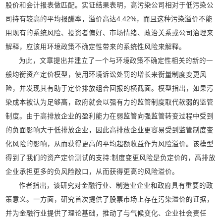
股价和会计报表做匹配。实证结果表明，高污染公司相对于低污染公
司持有较高的平均报酬率，溢价高达4.42%，而且这种污染溢价不能
用现有的系统风险、投资者偏好、市场情绪、政治关系或公司治理来
解释，应该用环境政策不确定性带来的系统性风险来解释。
为此，文章提出并建立了一个与环境政策不确定性相关的新的一
般均衡资产定价模型，使用环境诉讼处罚的增长来衡量制度变更风
险，并发现其有助于定价排放组合回报的横截面。模型指出，如果污
染成本被认为足够高，政府就会以强有力的监管制度取代软弱的监管
制度。由于高排放企业的盈利能力在弱监管向强监管转变过程中受到
的负面影响大于低排放企业，因此高排放企业更容易受到监管制度变
化风险的影响，从而获得更高的平均超额收益作为风险溢价。该模型
得到了我们的资产定价测试的支持:制度变更风险是负定价的，高排放
企业承担更多的负风险敞口，从而获得更高的风险溢价。
作者指出，该研究对金融行业、制造业企业和政府具有重要的政
策意义。一方面，研究首次提供了股票市场上存在污染溢价的证据，
并为金融行业提供了理论基础，推动了与气候变化、企业社会责任