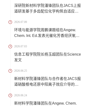
深研院新材料学院潘锋团队在JACS上报
道研发基于多齿配位化学构筑自适应离
子交联锂...
2026.07.09
环境与能源学院周鹏课题组在Angew.
Chem. Int. Ed.发表光催化芳香烃厌氧转
化新成果
2026.07.03
信息工程学院院长杨玉超团队在Science
发文
2026.06.25
新材料学院潘锋团队与合作者在JACS报
道硝酸根电还原中阳离子效应介导的催
化反应机...
2026.06.24
新材料学院潘锋团队在Angew. Chem.