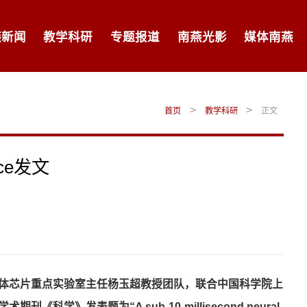
燕新闻
教学科研
专题报道
南燕光影
媒体南燕
>
>
首页
教学科研
正文
ce发文
体芯片重点实验室主任
杨玉超教授团队
，
联合中国科学院上
学术期刊《科学》发表题为
“A sub-10-millisecond neural