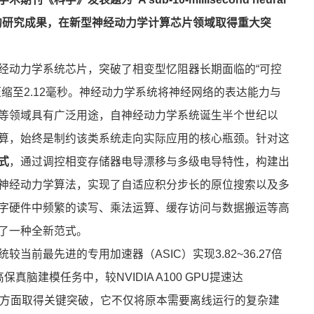
的研究
成果
，在新型神经动力学计算芯片领域取得重大突
经动力学系统芯片，突破了相变型忆阻器长期面临的“可控
缩至2.12毫秒。神经动力学系统将神经网络的表达能力与
等领域具有广泛用途，自神经动力学系统诞生半个世纪以
算，始终是制约该类系统走向实际应用的核心瓶颈。针对这
式
，通过调控相变存储器电导漂移与多级电导特性，构建出
神经动力学算法，实现了自适应积分步长的原位搜索以及多
字硬件中频繁的读写、乘法运算、缓存访问与数据搬运等高
了一种全新范式。
前最先进的专用加速器（ASIC）实现3.82~36.27倍
保真脑建模任务中，较NVIDIA A100 GPU提速达
时计算方面取得关键突破，它不仅将原本需要离线运行的复杂建