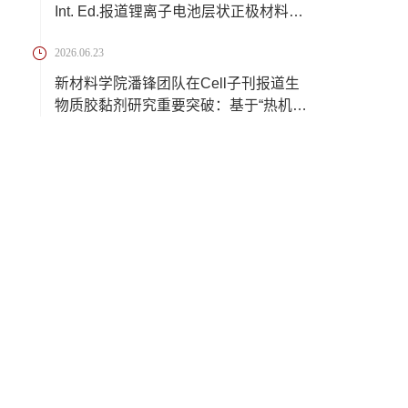
Int. Ed.报道锂离子电池层状正极材料脱
锂过程中...
2026.06.23
新材料学院潘锋团队在Cell子刊报道生
物质胶黏剂研究重要突破：基于“热机械
三相组...