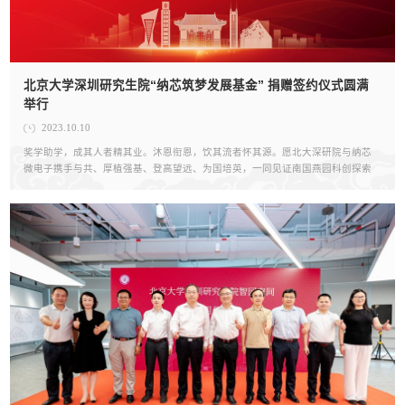
北京大学深圳研究生院“纳芯筑梦发展基金” 捐赠签约仪式圆满
举行
2023.10.10
奖学助学，成其人者精其业。沐恩衔恩，饮其流者怀其源。愿北大深研院与纳芯
微电子携手与共、厚植强基、登高望远、为国培英，一同见证南国燕园科创探索
事业的无限可能