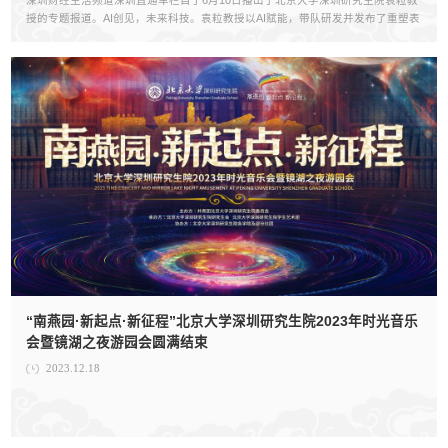
授的专题报道。AI创见，未来科技。袁粒教授以AI赋能，带队研发并发布了重塑表
格处理新体验的Chat Excel以及法律智能咨询AI处理新引擎-Chat Law两项新技
术，将技术转化为实实在在...
“南燕园·新起点·新征程”北京大学深圳研究生院2023年时光音乐
会暨镜湖之夜游园会圆满结束
2023.12.18