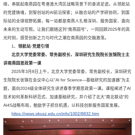
络，串联起南燕园在粤港澳大湾区战略背景下的奋进足迹。从领航站
的党建铸魂，到智创站的AI前沿探索；从融合站的产学研协同，到国
际站的全球视野拓展，每一站都是南燕人扎根深圳、服务国家、面向
未来的生动写照。让我们跟随这列“南燕园号”，一同回顾2025年的高
光时刻，感受创新之力与时代之潮在南燕园的交融激荡。
1、
领航站
·党建引领
北京大学党委常委、常务副校长、深圳研究生院院长张锦院士主
讲南燕园思政第一课
2025年3月8日上午，北京大学党委常委、常务副校长，深圳研究
生院院长张锦在会议中心以“AI for Science—基础研究的加速器”为主
题，面向2024级全体研究生讲述春季学期思政第一课。课程阐述了AI
技术如何革新科研范式、加速基础研究，并介绍了北大“南北联动”的
AI4S战略布局，勉励学子抓住机遇，以科技创新服务国家发展。
https://news.pkusz.edu.cn/info/1002/8832.htm