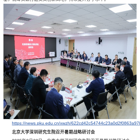
https://news.pku.edu.cn/xwzh/622cd42c54744c23a0d2f0863a97
北京大学深圳研究生院召开暑期战略研讨会